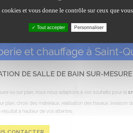
es cookies et vous donne le contrôle sur ceux que vous
Tout accepter
Personnaliser
erie et chauffage à Saint-Q
ATION DE SALLE DE BAIN SUR-MESURE
ure ou sur plan, nous nous adaptons à vos souhaits pour la
cr
ur plan, choix des matériaux, réalisation des travaux, livraison
 résultat à hauteur de vos attentes.
US CONTACTER