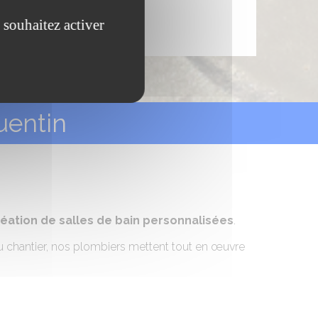
 souhaitez activer
uentin
éation de salles de bain personnalisées
.
 du chantier, nos plombiers mettent tout en œuvre