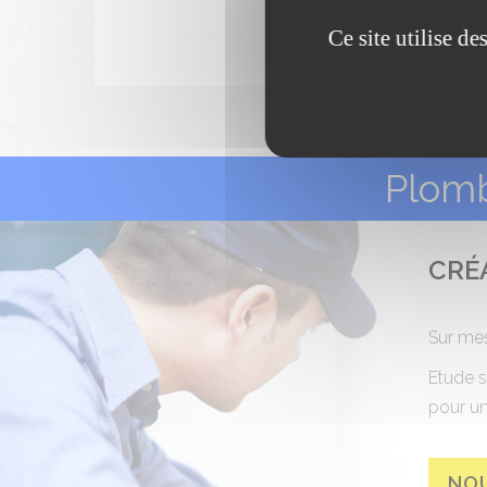
Ce site utilise d
Plomb
CRÉ
Sur mes
Etude s
pour un
NO